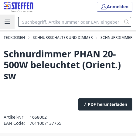
Anmelden
D STECKDOSEN
SCHNURRSCHALTER UND DIMMER
SCHNURRDIMMER
Schnurdimmer PHAN 20-
500W beleuchtet (Orient.)
sw
PDF herunterladen
Artikel-Nr:
16S8002
EAN Code:
7611007137755