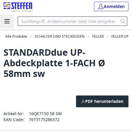
Anmelden
Alle Produkte
SCHALTER UND STECKDOSEN
FELLER
FELLER UP
STANDARDdue UP-
Abdeckplatte 1-FACH Ø
58mm sw
PDF herunterladen
Artikel-Nr:
16QE7150 58 SW
EAN Code:
7613175286372