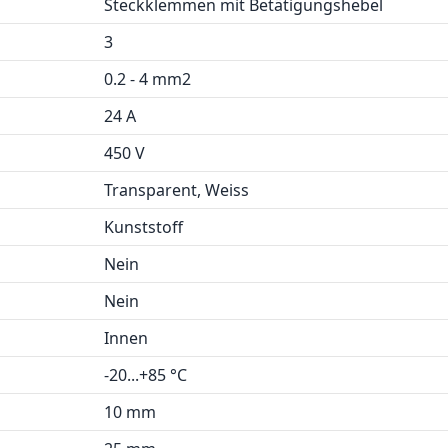
Steckklemmen mit Betätigungshebel
3
0.2 - 4 mm2
24 A
450 V
Transparent, Weiss
Kunststoff
Nein
Nein
Innen
-20...+85 °C
10 mm