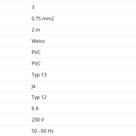
3
0.75 mm2
2 m
Weiss
PVC
PVC
Typ 13
Ja
Typ 12
6 A
230 V
50 - 60 Hz