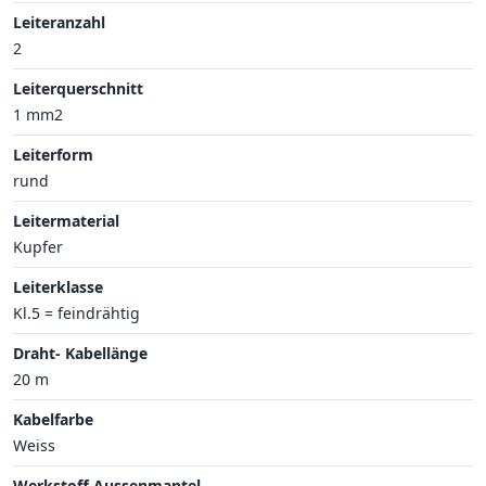
Leiteranzahl
2
Leiterquerschnitt
1 mm2
Leiterform
rund
Leitermaterial
Kupfer
Leiterklasse
Kl.5 = feindrähtig
Draht- Kabellänge
20 m
Kabelfarbe
Weiss
Werkstoff Aussenmantel