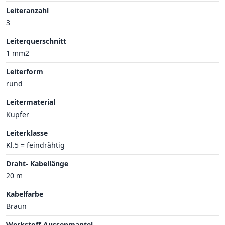
Leiteranzahl
3
Leiterquerschnitt
1 mm2
Leiterform
rund
Leitermaterial
Kupfer
Leiterklasse
Kl.5 = feindrähtig
Draht- Kabellänge
20 m
Kabelfarbe
Braun
Werkstoff Aussenmantel