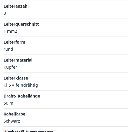
Leiteranzahl
3
Leiterquerschnitt
1 mm2
Leiterform
rund
Leitermaterial
Kupfer
Leiterklasse
Kl.5 = feindrähtig
Draht- Kabellänge
50 m
Kabelfarbe
Schwarz
Werkstoff Aussenmantel