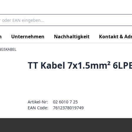
n
Unternehmen
Nachhaltigkeit
Kontakt & Ad
NGSKABEL
TT Kabel 7x1.5mm² 6LP
Artikel-Nr:
02 6010 7 25
EAN Code:
7612378019749