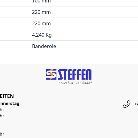
100 mm
220 mm
220 mm
4.240 Kg
Banderole
EITEN
nnerstag:
+
Uhr
Uhr
Uhr