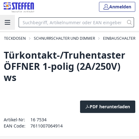
Anmelden
D STECKDOSEN
SCHNURRSCHALTER UND DIMMER
EINBAUSCHALTER
Türkontakt-/Truhentaster
ÖFFNER 1-polig (2A/250V)
ws
PDF herunterladen
Artikel-Nr:
16 7534
EAN Code:
7611007064914