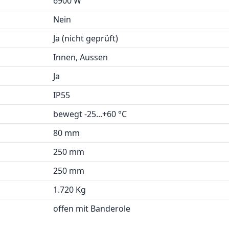
6900 W
Nein
Ja (nicht geprüft)
Innen, Aussen
Ja
IP55
bewegt -25...+60 °C
80 mm
250 mm
250 mm
1.720 Kg
offen mit Banderole