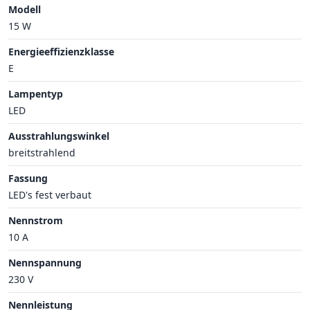
Modell
15 W
Energieeffizienzklasse
E
Lampentyp
LED
Ausstrahlungswinkel
breitstrahlend
Fassung
LED's fest verbaut
Nennstrom
10 A
Nennspannung
230 V
Nennleistung