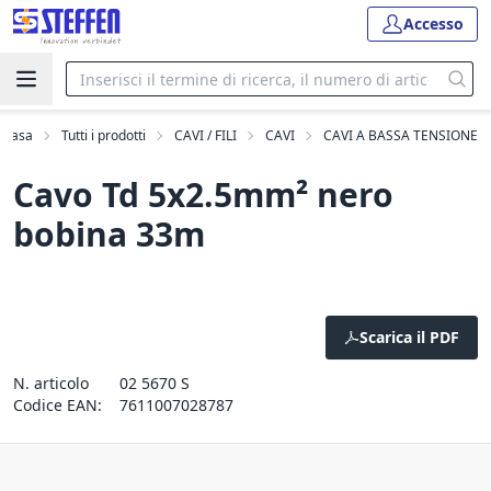
Accesso
Casa
Tutti i prodotti
CAVI / FILI
CAVI
CAVI A BASSA TENSIONE
Cavo Td 5x2.5mm² nero
bobina 33m
Scarica il PDF
N. articolo
02 5670 S
Codice EAN:
7611007028787