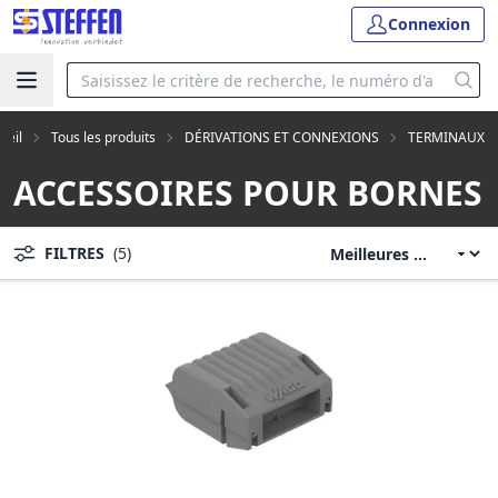
Connexion
ueil
Tous les produits
DÉRIVATIONS ET CONNEXIONS
TERMINAUX
ACCESSOIRES POUR BORNES
FILTRES
(5)