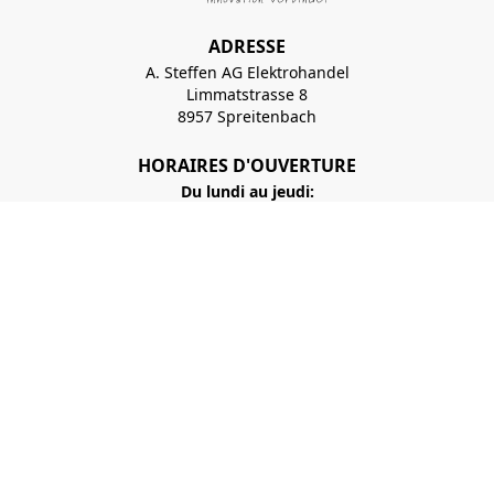
ADRESSE
A. Steffen AG Elektrohandel
Limmatstrasse 8
8957 Spreitenbach
HORAIRES D'OUVERTURE
Du lundi au jeudi:
07:30 - 12:00 Uhr
13:00 - 17:00 Uhr
Vendredi:
07:30 - 12:00 Uhr
13:00 - 16:00 Uhr
+41 56 417 99 11
Inscription à la newsletter
verkauf@steffen.ch