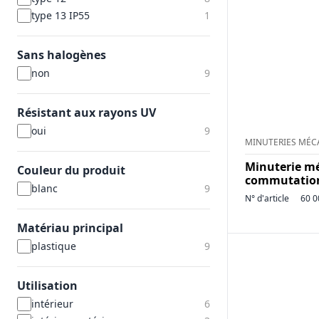
type 13 IP55
1
Sans halogènes
non
9
Résistant aux rayons UV
oui
9
MINUTERIES MÉC
Minuterie m
Couleur du produit
commutatio
blanc
9
N° d'article
60 0
Matériau principal
plastique
9
Utilisation
intérieur
6