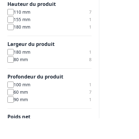
Hauteur du produit
110 mm
7
155 mm
1
180 mm
1
Largeur du produit
180 mm
1
80 mm
8
Profondeur du produit
100 mm
1
60 mm
7
90 mm
1
Poids net
0.070 Kg
1
0.100 Kg
2