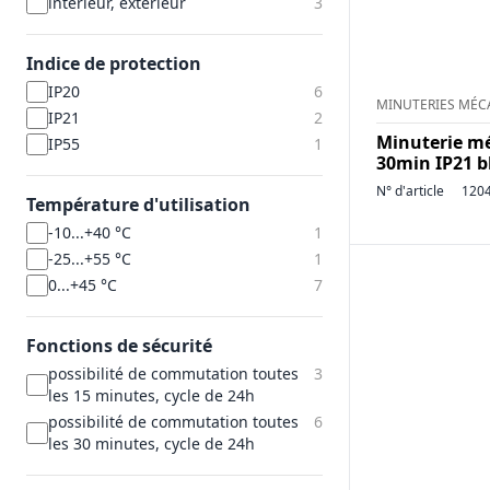
intérieur, extérieur
3
Indice de protection
IP20
6
MINUTERIES MÉC
IP21
2
Minuterie mé
IP55
1
30min IP21 b
N° d'article
120
Température d'utilisation
-10...+40 °C
1
-25...+55 °C
1
0...+45 °C
7
Fonctions de sécurité
possibilité de commutation toutes
3
les 15 minutes, cycle de 24h
possibilité de commutation toutes
6
les 30 minutes, cycle de 24h