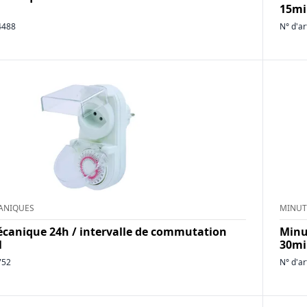
15mi
4488
N° d'ar
ANIQUES
MINUT
canique 24h / intervalle de commutation
Minu
l
30mi
752
N° d'ar