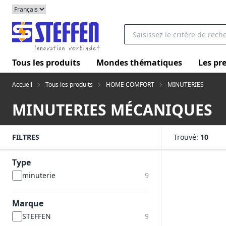
Tous les produits
Mondes thématiques
Les pre
Accueil
Tous les produits
HOME COMFORT
MINUTERIES
MINUTERIES MÉCANIQUES
FILTRES
Trouvé:
10
Type
minuterie
9
Marque
STEFFEN
9