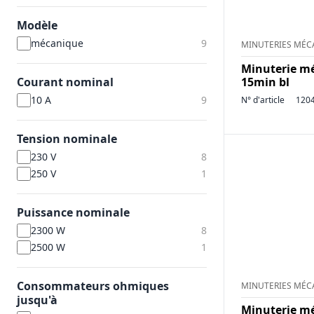
Modèle
mécanique
9
MINUTERIES MÉC
Minuterie mé
Courant nominal
15min bl
10 A
9
N° d'article
120
Tension nominale
230 V
8
250 V
1
Puissance nominale
2300 W
8
2500 W
1
Consommateurs ohmiques
MINUTERIES MÉC
jusqu'à
Minuterie mé