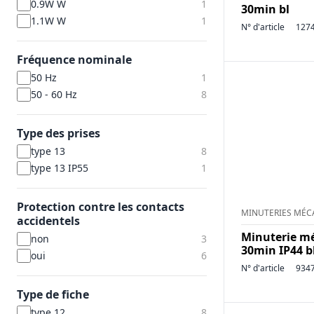
0.9W W
1
30min bl
1.1W W
1
N° d'article
127
Fréquence nominale
50 Hz
1
50 - 60 Hz
8
Type des prises
type 13
8
type 13 IP55
1
Protection contre les contacts
MINUTERIES MÉC
accidentels
Minuterie mé
non
3
30min IP44 b
oui
6
N° d'article
934
Type de fiche
type 12
8