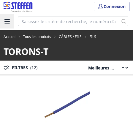
Connexion
Accueil
Tous les produits
CÂBLES / FILS
FILS
TORONS-T
FILTRES
(12)