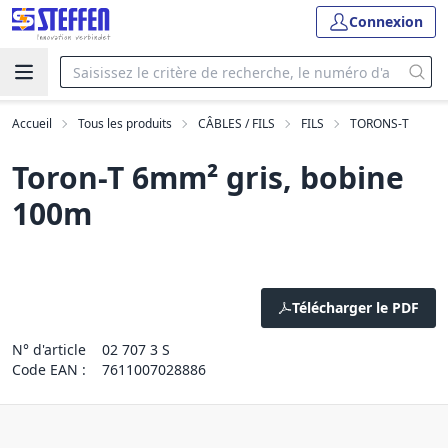
Connexion
Accueil
Tous les produits
CÂBLES / FILS
FILS
TORONS-T
Toron-T 6mm² gris, bobine
100m
Télécharger le PDF
N° d'article
02 707 3 S
Code EAN :
7611007028886