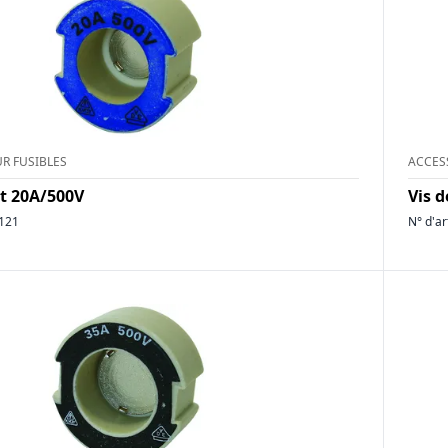
R FUSIBLES
ACCES
ct 20A/500V
Vis 
121
N° d'ar