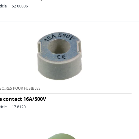
ticle
52 00006
SOIRES POUR FUSIBLES
de contact 16A/500V
ticle
17 8120