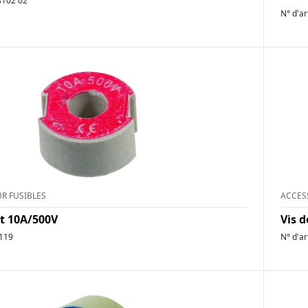
8102 02
N° d'ar
R FUSIBLES
ACCES
ct 10A/500V
Vis 
119
N° d'ar