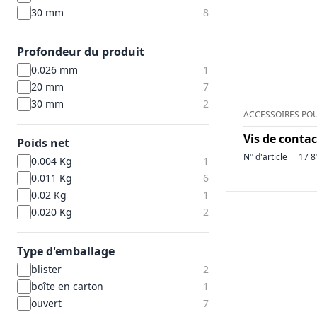
30 mm
8
Profondeur du produit
0.026 mm
1
20 mm
7
30 mm
2
ACCESSOIRES POU
Vis de conta
Poids net
N° d'article
17 8
0.004 Kg
1
0.011 Kg
6
0.02 Kg
1
0.020 Kg
2
Type d'emballage
blister
2
boîte en carton
1
ouvert
7