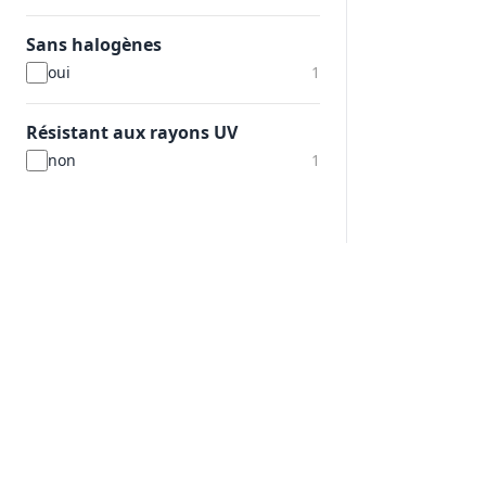
Sans halogènes
oui
1
Résistant aux rayons UV
non
1