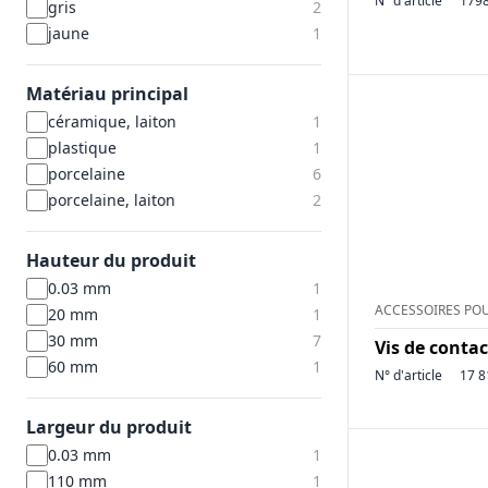
N° d'article
179
gris
2
jaune
1
Matériau principal
céramique, laiton
1
plastique
1
porcelaine
6
porcelaine, laiton
2
Hauteur du produit
0.03 mm
1
ACCESSOIRES POU
20 mm
1
30 mm
7
Vis de conta
60 mm
1
N° d'article
17 8
Largeur du produit
0.03 mm
1
110 mm
1