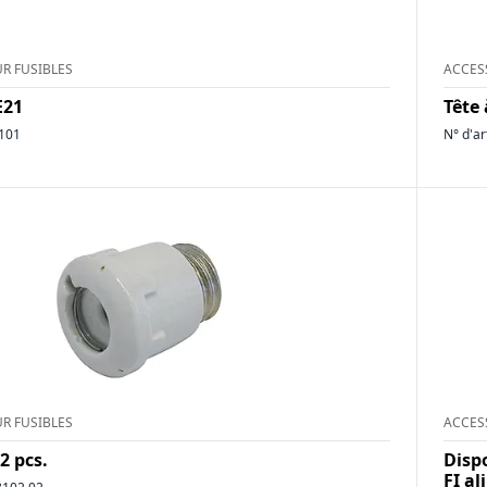
R FUSIBLES
ACCES
E21
Tête 
101
N° d'ar
R FUSIBLES
ACCES
 2 pcs.
Dispo
FI a