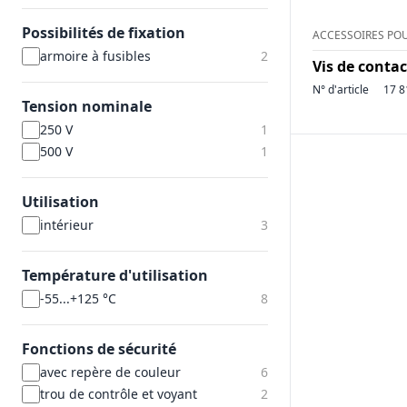
Possibilités de fixation
ACCESSOIRES POU
armoire à fusibles
2
Vis de conta
N° d'article
17 8
Tension nominale
250 V
1
500 V
1
Utilisation
intérieur
3
Température d'utilisation
-55...+125 °C
8
Fonctions de sécurité
avec repère de couleur
6
trou de contrôle et voyant
2