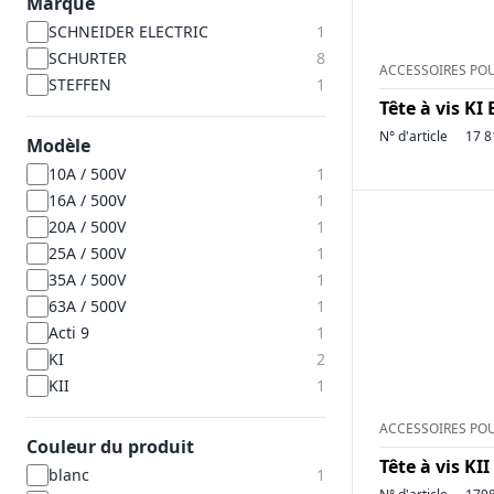
Marque
SCHNEIDER ELECTRIC
1
SCHURTER
8
ACCESSOIRES POU
STEFFEN
1
Tête à vis KI 
N° d'article
17 8
Modèle
10A / 500V
1
16A / 500V
1
20A / 500V
1
25A / 500V
1
35A / 500V
1
63A / 500V
1
Acti 9
1
KI
2
KII
1
ACCESSOIRES POU
Couleur du produit
Tête à vis KII
blanc
1