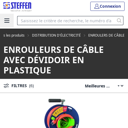
Connexion
ous les produits
DISTRIBUTION D'ÉLECTRICITÉ
ENROULERS DE CÂBLE
ENROULEURS DE CÂBLE
AVEC DÉVIDOIR EN
PLASTIQUE
FILTRES
(6)