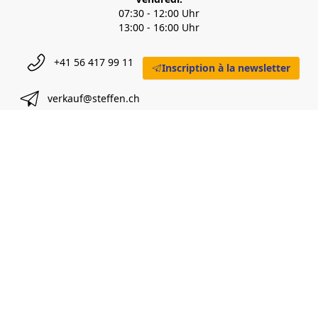
07:30 - 12:00 Uhr
13:00 - 16:00 Uhr
+41 56 417 99 11
Inscription à la newsletter
verkauf@steffen.ch
A. STEFFEN AG
Hinweis: Einige Anwendungs-/Inspirationsbilder sind digital
erstellt. Verbindlich für Produkteigenschaften und
Lieferumfang sind Produktbeschreibung und Detailfotos.