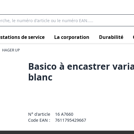
stations de service
La corporation
Durabilité
HAGER UP
Basico à encastrer vari
blanc
N° d'article
16 A7660
Code EAN :
7611795429667