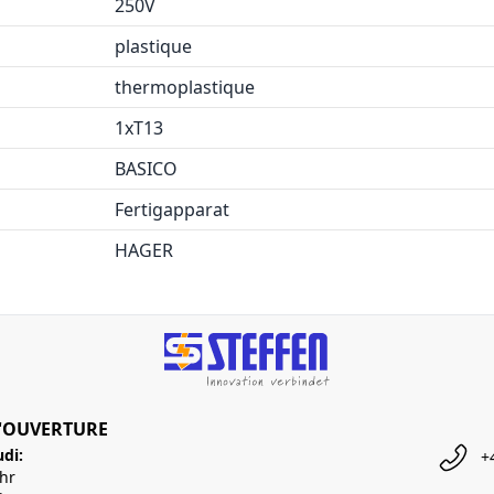
250V
plastique
thermoplastique
1xT13
BASICO
Fertigapparat
HAGER
'OUVERTURE
udi:
+
Uhr