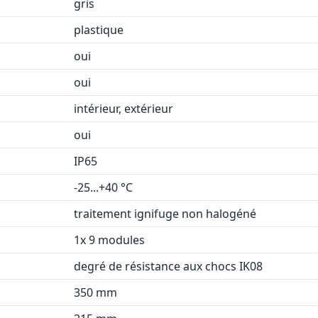
gris
plastique
oui
oui
intérieur, extérieur
oui
IP65
-25...+40 °C
traitement ignifuge non halogéné
1x 9 modules
degré de résistance aux chocs IK08
350 mm