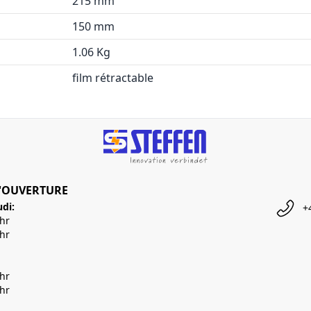
215 mm
150 mm
1.06 Kg
film rétractable
'OUVERTURE
udi:
+
Uhr
Uhr
Uhr
Uhr