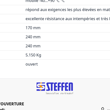
mobile -40...+90 °C °C
répond aux exigences les plus élevées en mati
excellente résistance aux intempéries et trè
170 mm
240 mm
240 mm
5.150 Kg
ouvert
'OUVERTURE
udi: