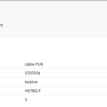
0m
câble PUR
STEFFEN
bobine
H07BQ-F
3