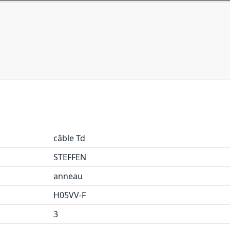
câble Td
STEFFEN
anneau
H05VV-F
3