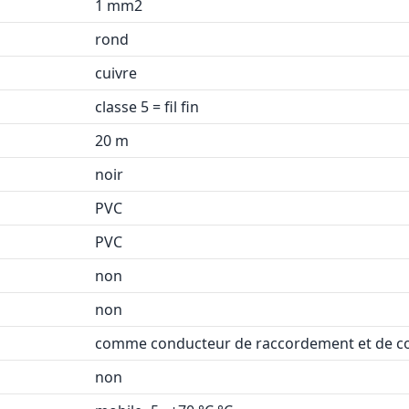
1 mm2
rond
cuivre
classe 5 = fil fin
20 m
noir
PVC
PVC
non
non
comme conducteur de raccordement et de
non