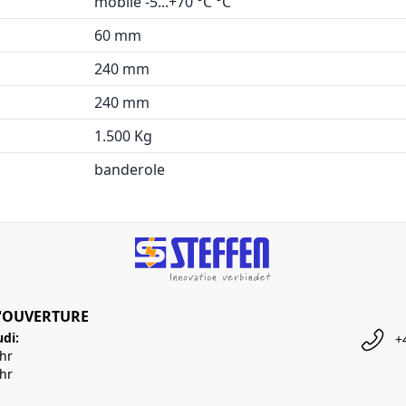
mobile -5...+70 °C °C
60 mm
240 mm
240 mm
1.500 Kg
banderole
'OUVERTURE
udi:
+
Uhr
Uhr