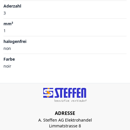
Aderzahl
3
mm²
1
halogenfrei
non
Farbe
noir
ADRESSE
A. Steffen AG Elektrohandel
Limmatstrasse 8