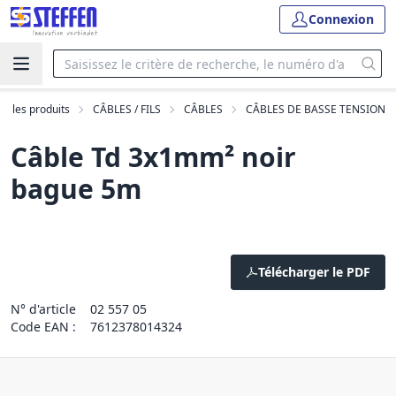
Connexion
us les produits
CÂBLES / FILS
CÂBLES
CÂBLES DE BASSE TENSION
Câble Td 3x1mm² noir
bague 5m
Télécharger le PDF
N° d'article
02 557 05
Code EAN :
7612378014324