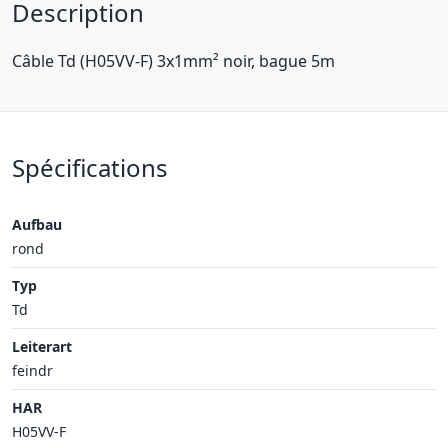
Description
Câble Td (H05VV-F) 3x1mm² noir, bague 5m
Spécifications
Aufbau
rond
Typ
Td
Leiterart
feindr
HAR
H05VV-F