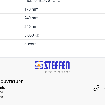
mobile -5...+70 °C °C
170 mm
240 mm
240 mm
5.060 Kg
ouvert
'OUVERTURE
udi:
+
Uhr
Uhr