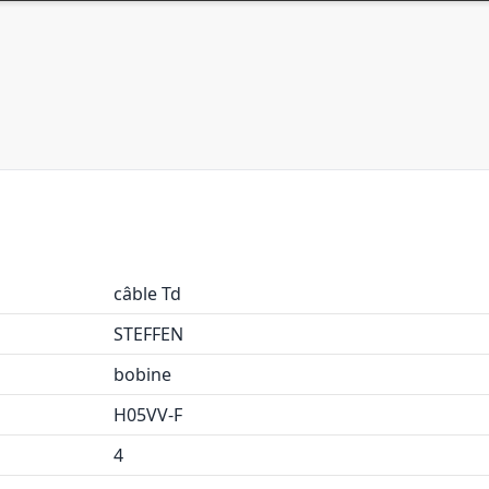
câble Td
STEFFEN
bobine
H05VV-F
4