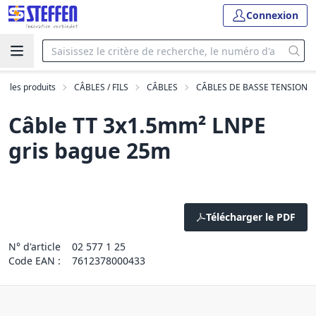
Connexion
us les produits
CÂBLES / FILS
CÂBLES
CÂBLES DE BASSE TENSION
Câble TT 3x1.5mm² LNPE
gris bague 25m
Télécharger le PDF
N° d'article
02 577 1 25
Code EAN :
7612378000433