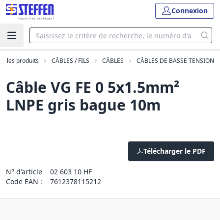
Connexion
us les produits
CÂBLES / FILS
CÂBLES
CÂBLES DE BASSE TENSION
Câble VG FE 0 5x1.5mm²
LNPE gris bague 10m
Télécharger le PDF
N° d'article
02 603 10 HF
Code EAN :
7612378115212