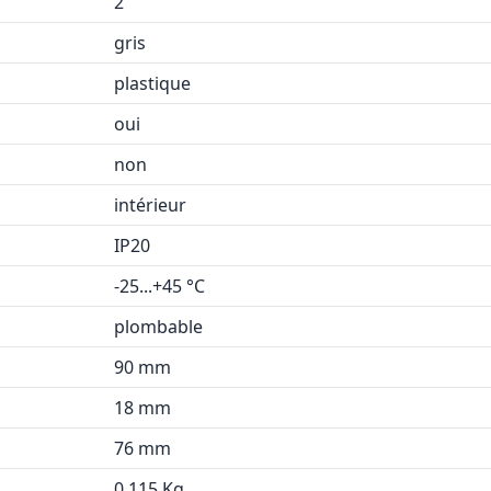
2
gris
plastique
oui
non
intérieur
IP20
-25...+45 °C
plombable
90 mm
18 mm
76 mm
0.115 Kg