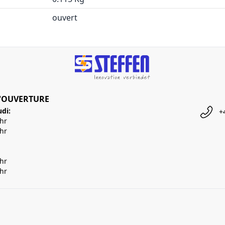
ouvert
'OUVERTURE
udi:
+
Uhr
Uhr
Uhr
Uhr