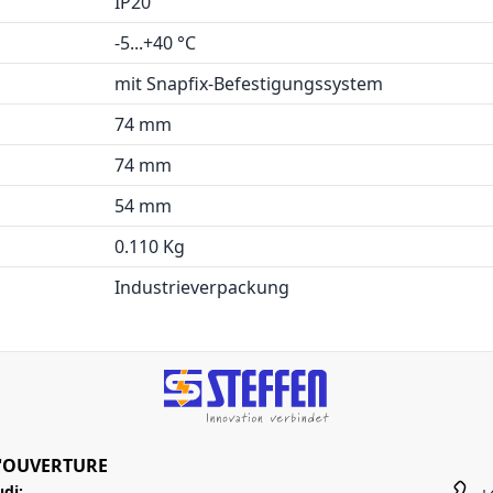
IP20
-5...+40 °C
mit Snapfix-Befestigungssystem
74 mm
74 mm
54 mm
0.110 Kg
Industrieverpackung
'OUVERTURE
udi: