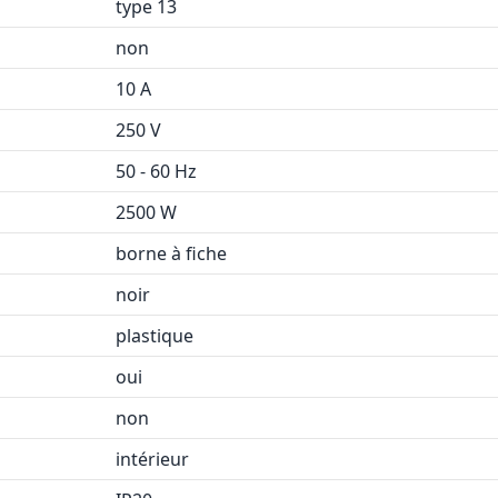
type 13
non
10 A
250 V
50 - 60 Hz
2500 W
borne à fiche
noir
plastique
oui
non
intérieur