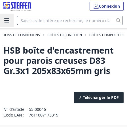
Connexion
VATIONS ET CONNEXIONS
BOÎTES DE JONCTION
BOÎTES COMPOSITES
HSB boîte d'encastrement
pour parois creuses D83
Gr.3x1 205x83x65mm gris
Télécharger le PDF
N° d'article
55 00046
Code EAN :
7611007173319