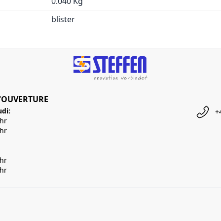
0.040 Kg
blister
'OUVERTURE
udi:
+
Uhr
Uhr
Uhr
Uhr