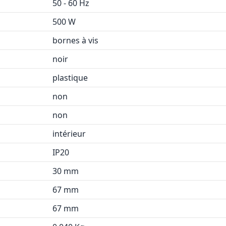
50 - 60 Hz
500 W
bornes à vis
noir
plastique
non
non
intérieur
IP20
30 mm
67 mm
67 mm