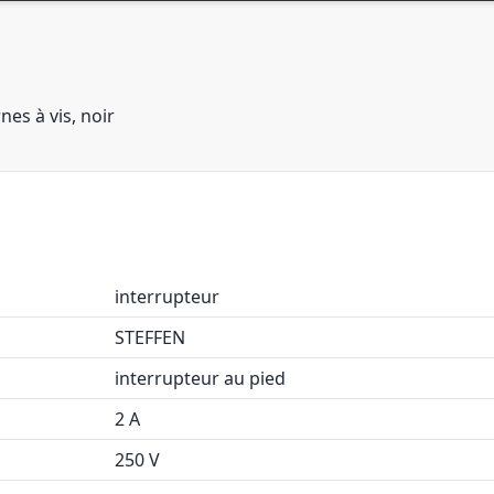
es à vis, noir
interrupteur
STEFFEN
interrupteur au pied
2 A
250 V