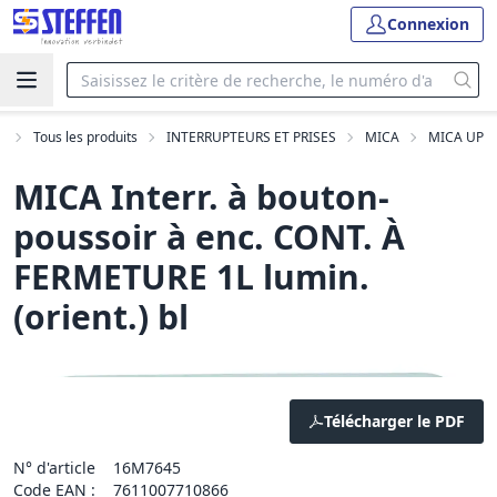
Connexion
l
Tous les produits
INTERRUPTEURS ET PRISES
MICA
MICA UP
MICA Interr. à bouton-
poussoir à enc. CONT. À
FERMETURE 1L lumin.
(orient.) bl
Télécharger le PDF
N° d'article
16M7645
Code EAN :
7611007710866