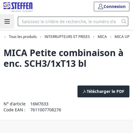
Connexion
l
Tous les produits
INTERRUPTEURS ET PRISES
MICA
MICA UP
MICA Petite combinaison à
enc. SCH3/1xT13 bl
Télécharger le PDF
N° d'article
16M7633
Code EAN :
7611007708276