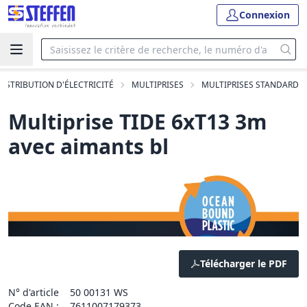
Connexion
DISTRIBUTION D'ÉLECTRICITÉ
MULTIPRISES
MULTIPRISES STANDARD
Multiprise TIDE 6xT13 3m
avec aimants bl
Télécharger le PDF
N° d'article
50 00131 WS
Code EAN :
7611007179373