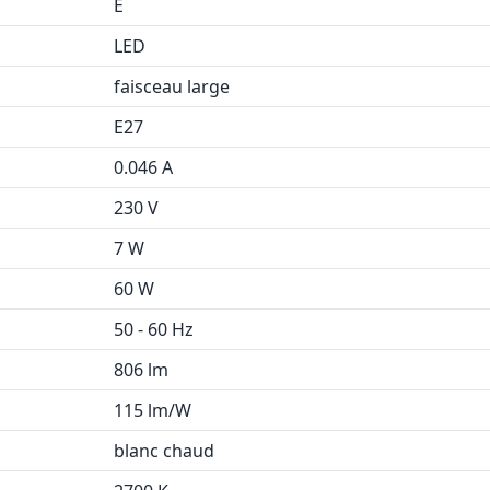
E
LED
faisceau large
E27
0.046 A
230 V
7 W
60 W
50 - 60 Hz
806 lm
115 lm/W
blanc chaud