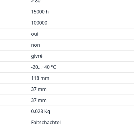
> 80
15000 h
100000
oui
non
givré
-20...+40 °C
118 mm
37 mm
37 mm
0.028 Kg
Faltschachtel