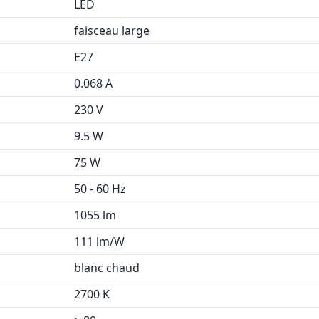
LED
faisceau large
E27
0.068 A
230 V
9.5 W
75 W
50 - 60 Hz
1055 lm
111 lm/W
blanc chaud
2700 K