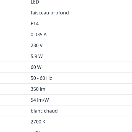
LED
faisceau profond
E14
0.035 A
230 V
5.9 W
60 W
50 - 60 Hz
350 lm
54 lm/W
blanc chaud
2700 K