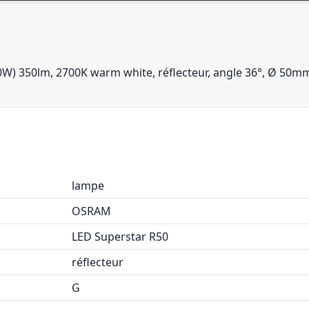
0W) 350lm, 2700K warm white, réflecteur, angle 36°, Ø 50
lampe
OSRAM
LED Superstar R50
réflecteur
G