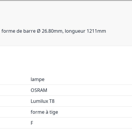
e, forme de barre Ø 26.80mm, longueur 1211mm
lampe
OSRAM
Lumilux T8
forme à tige
F