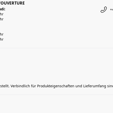
'OUVERTURE
udi:
+
Uhr
Uhr
Uhr
Uhr
rstellt. Verbindlich für Produkteigenschaften und Lieferumfang si