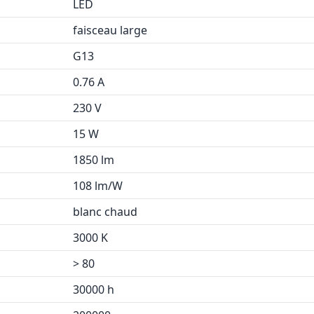
LED
faisceau large
G13
0.76 A
230 V
15 W
1850 lm
108 lm/W
blanc chaud
3000 K
> 80
30000 h