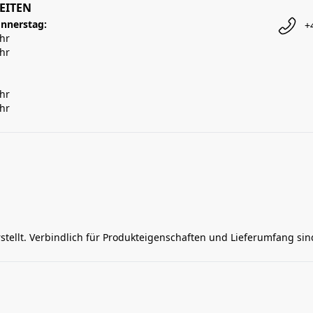
EITEN
nnerstag:
+
Uhr
Uhr
Uhr
Uhr
rstellt. Verbindlich für Produkteigenschaften und Lieferumfang si